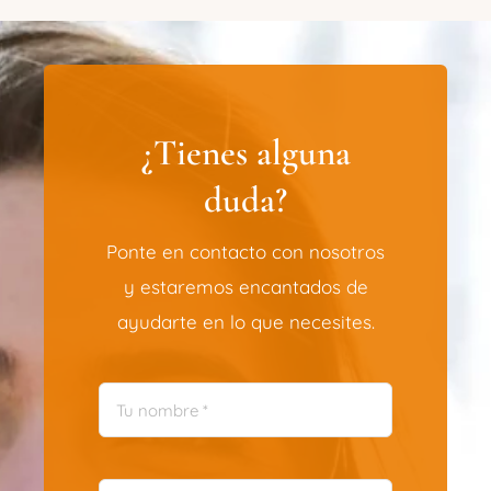
¿Tienes alguna
duda?
Ponte en contacto con nosotros
y estaremos encantados de
ayudarte en lo que necesites.