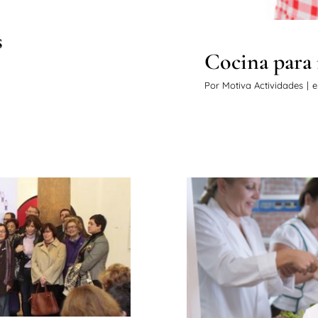
s
Cocina para
Por
Motiva Actividades
|
e
tar el empleo
das
Curso M