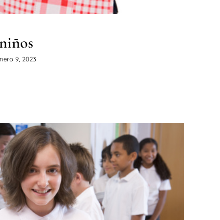
 niños
nero 9, 2023
onitor de Aula Matinal,
Comedor…